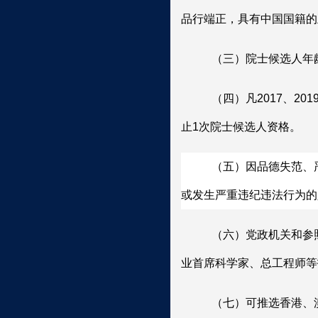
品行端正，具有中国国籍的
（三）院士候选人年
（四）凡
2017
、
201
止
1
次院士候选人资格。
（五）
因品德失范、
或发生严重违纪违法行为的
（六）
党政机关和参
业首席科学家、总工程师等
（七）
可推选
香港、