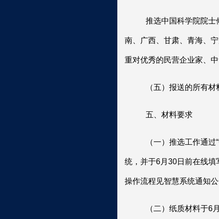
推选中国科学院院士
南、广西、甘肃、青海、宁
重对优秀的民营企业家、中
（五）报送的所有材
五、材料要求
（一）推选工作通过“
统，并于
6
月
30
日前在线填
操作流程见智慧系统通知公
（二）
纸质材料于
6