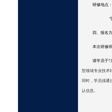
研修地点
宁夏银
四、报名
本次研修
请学员于
7
型领域专业技术
同时，学员须通
认信息。