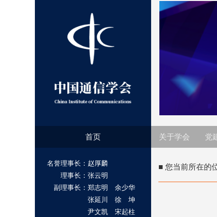
首页
关于学会
党
名誉理事长：赵厚麟
■ 您当前所在的
理事长：张云明
副理事长：郑志明 余少华
张延川 徐 坤
尹文凯 宋起柱