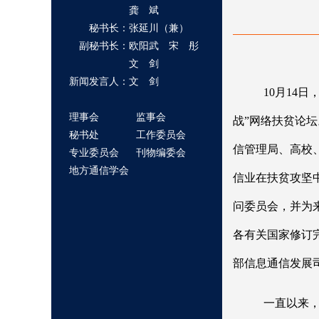
龚 斌
秘书长：张延川（兼）
副秘书长：欧阳武 宋 彤
文 剑
新闻发言人：文 剑
10月14
理事会
监事会
战”网络扶贫论
秘书处
工作委员会
信管理局、高校
专业委员会
刊物编委会
地方通信学会
信业在扶贫攻坚
问委员会，并为
各有关国家修订
部信息通信发展
一直以来