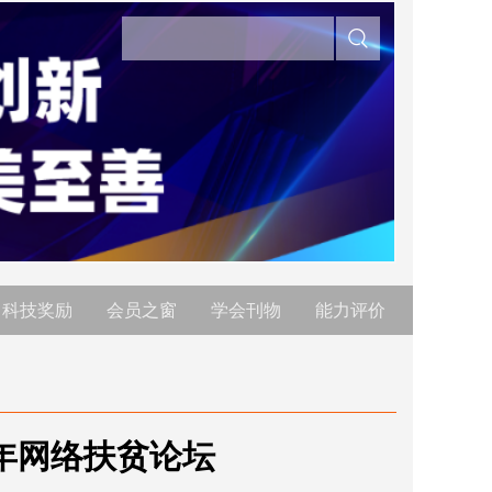
科技奖励
会员之窗
学会刊物
能力评价
9年网络扶贫论坛