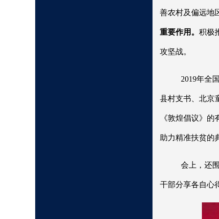
善农村及偏远地
重要作用。
积极
攻坚战。
2019年
县村支书、北京
《敦煌倡议》的
助力精准扶贫的
会上，还
干部分享各自心