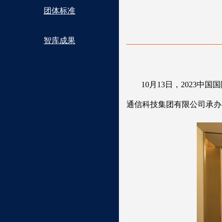
团体标准
智库成果
10月13日，2023
通信科技集团有限公司承办