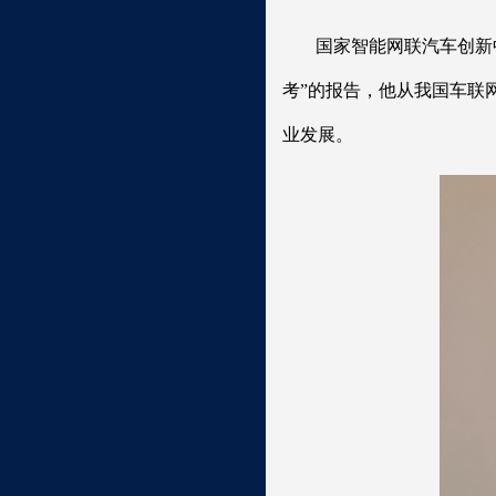
国家智能网联汽车创新
考”的报告，他从我国车联
业发展。