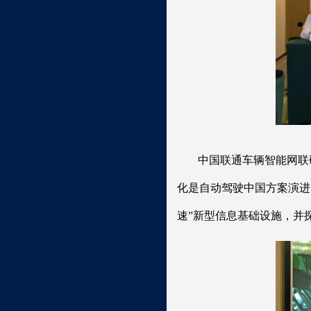
中国联通车辆智能网联
化是自动驾驶中国方案演进
速”新型信息基础设施，并