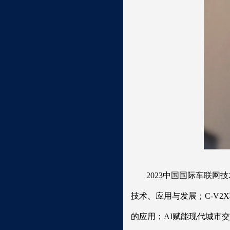
2023中国国际车联
技术、应用与发展；C-V
的应用；AI赋能现代城市