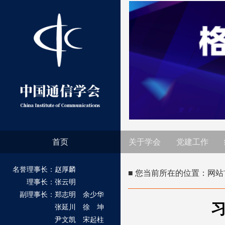
首页
关于学会
党建工作
名誉理事长：赵厚麟
■ 您当前所在的位置：
网站
理事长：张云明
副理事长：郑志明 余少华
张延川 徐 坤
尹文凯 宋起柱