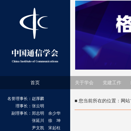
首页
关于学会
党建工作
名誉理事长：赵厚麟
■ 您当前所在的位置：
网站
理事长：张云明
副理事长：郑志明 余少华
张延川 徐 坤
尹文凯 宋起柱