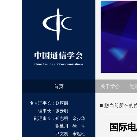
首页
关于学会
党
名誉理事长：赵厚麟
■ 您当前所在的
理事长：张云明
副理事长：郑志明 余少华
国际电
张延川 徐 坤
尹文凯 宋起柱