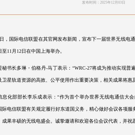
发布时间：2025年12月03日
2月1日，国际电信联盟在其官网发布新闻，宣布下一届世界无线电通信
11日至11月12日在中国上海举办。
盟秘书长多琳・伯格丹-马丁表示：“WRC-27将成为推动实现
及卫星轨道资源的高效、公平使用作出重要决策，相关成果将惠及
信息化部部长李乐成表示：“作为首个举办世界无线电通信大
国际电信联盟有关规定履行好东道国义务，精心做好会议各项服
、成果丰硕的无线电盛会。诚挚邀请和欢迎各位会议代表，并祝