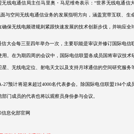
盟无线电通信局主任马里奥・马尼维奇表示：“世界无线电通信
将为地面与空间无线电通信业务的发展指明方向，涵盖宽带互联、
在确保无线电频谱规则紧跟快速发展的技术创新步伐，并响应全
通信大会每三至四年举办一次，主要职能是审议并修订国际电信
使用。在为期四周的会议中，国际电信联盟各成员国将审议技术
卫星、无线电定位、射电天文以及支持月球通信的空间研究服务
与RA-27预计将迎来超过4000名代表参会。除国际电信联盟19
信部门成员的代表也将以观察员身份参与会议。
和信息化部官网