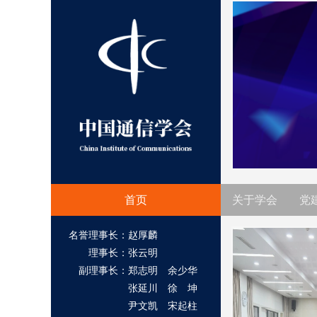
首页
关于学会
党
名誉理事长：赵厚麟
理事长：张云明
副理事长：郑志明 余少华
张延川 徐 坤
尹文凯 宋起柱